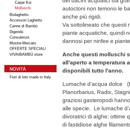
dei bacini acquatici sia gr
Carpe Koi
autoctoni non temono le ba
Molluschi
Biolaghetto
anche più rigidi.
Accessori Laghetto
Va sottolineato che questi 
Canne di Bambù
Digeridù
piante acquatiche, quindi
Consulenze
dannosi per ninfee e piante 
Mostre-Mercato
OFFERTE SPECIALI
Anche questi molluschi s
VIVAIBAMBÚ store
all’aperto a temperatura 
NOVITÀ
disponibili tutto l’anno.
Fiori di loto made in Italy
Lumache d’acqua dolce (L
Pesci Bristol
Planorbarius, Radix, Stagni
Shubunkin
graziosi gasteropodi hanno 
alle specie. Le lumache d
divoratrici di alghe; ottime 
di fastidiose alghe filament