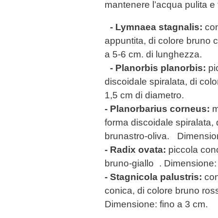
mantenere l’acqua pulita e 
- Lymnaea stagnalis:
con
appuntita, di colore bruno
a 5-6 cm. di lunghezza.
- Planorbis planorbis:
pi
discoidale spiralata, di co
1,5 cm di diametro.
- Planorbarius corneus:
m
forma discoidale spiralata,
brunastro-oliva. Dimension
- Radix ovata:
piccola conc
bruno-giallo . Dimensione:
- Stagnicola palustris:
con
conica, di colore bruno ro
Dimensione: fino a 3 cm.