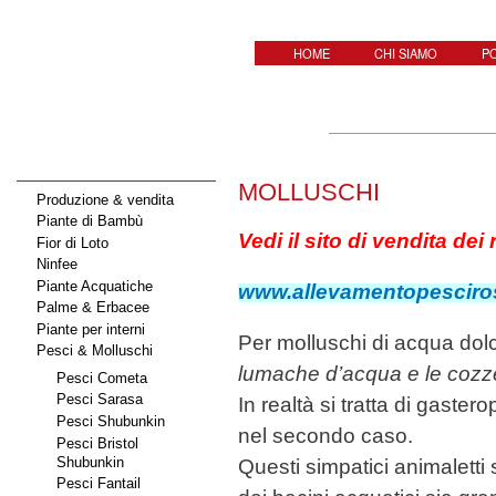
Sal
con
HOME
CHI SIAMO
P
pri
MOLLUSCHI
Produzione & vendita
Piante di Bambù
Vedi il sito di vendita dei
Fior di Loto
Ninfee
Piante Acquatiche
www.allevamentopesciro
Palme & Erbacee
Piante per interni
Per molluschi di acqua dolc
Pesci & Molluschi
lumache d’acqua e le cozz
Pesci Cometa
Pesci Sarasa
In realtà si tratta di gaster
Pesci Shubunkin
nel secondo caso.
Pesci Bristol
Shubunkin
Questi simpatici animaletti 
Pesci Fantail