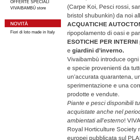
OFFERTE SPECIALI
(Carpe Koi, Pesci rossi, sa
VIVAIBAMBÚ store
bristol shubunkin) da noi all
NOVITÀ
ACQUATICHE AUTOCTO
ripopolamento di oasi e par
Fiori di loto made in Italy
ESOTICHE PER INTERNI
Pesci Bristol
e
giardini d’inverno.
Shubunkin
Vivaibambù introduce ogni
e specie provenienti da tutt
un’accurata quarantena, un
sperimentazione e una corr
prodotte e vendute.
Piante e pesci disponibili 
acquistate anche nel perio
ambientati all’esterno
! VIVA
Royal Horticulture Society ne
europei pubblicata sul PL