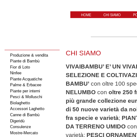
Sal
con
HOME
CHI SIAMO
P
pri
CHI SIAMO
Produzione & vendita
Piante di Bambù
VIVAIBAMBU’ E’ UN VIV
Fior di Loto
Ninfee
SELEZIONE E COLTIVAZI
Piante Acquatiche
BAMBU’
con oltre 100 spe
Palme & Erbacee
Piante per interni
NELUMBO
con
oltre 250 
Pesci & Molluschi
più grande collezione e
Biolaghetto
di 50 nuove varietà da no
Accessori Laghetto
Canne di Bambù
fra specie e varietà
;
PIAN
Digeridù
DA TERRENO UMIDO
con 
Consulenze
Mostre-Mercato
varietà;
PESCI ORNAMEN